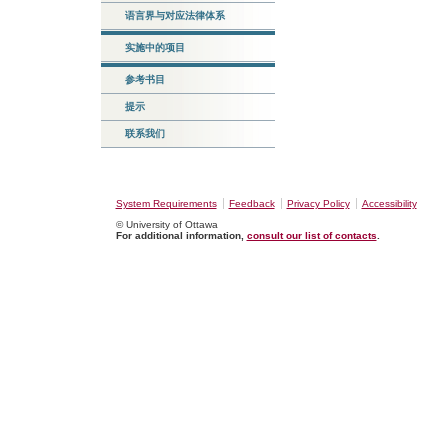
语言界与对应法律体系
实施中的项目
参考书目
提示
联系我们
System Requirements
Feedback
Privacy Policy
Accessibility
© University of Ottawa
For additional information,
consult our list of contacts
.