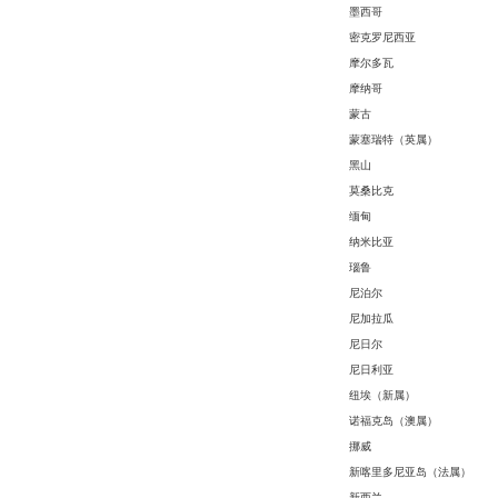
墨西哥
密克罗尼西亚
摩尔多瓦
摩纳哥
蒙古
蒙塞瑞特（英属）
黑山
莫桑比克
缅甸
纳米比亚
瑙鲁
尼泊尔
尼加拉瓜
尼日尔
尼日利亚
纽埃（新属）
诺福克岛（澳属）
挪威
新喀里多尼亚岛（法属）
新西兰