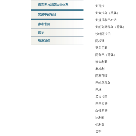
语言界与对应法律体系
安哥拉
安圭拉岛（英属）
实施中的项目
安提瓜和巴布达
参考书目
安的列斯群岛（荷属）
提示
沙特阿拉伯
联系我们
阿根廷
亚美尼亚
阿鲁巴（荷属）
澳大利亚
奥地利
阿塞拜疆
巴哈马群岛
巴林
孟加拉国
巴巴多斯
白俄罗斯
比利时
伯利兹
贝宁