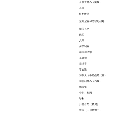
百慕大群岛（英属）
不丹
玻利维亚
波斯尼亚和黑塞哥维那
博茨瓦纳
巴西
文莱
保加利亚
布吉那法索
布隆迪
柬埔寨
喀麦隆
加拿大（不包括魁北克）
加那利群岛（西属）
佛得角
中非共和国
智利
开曼群岛（英属）
中国（不包括澳门）