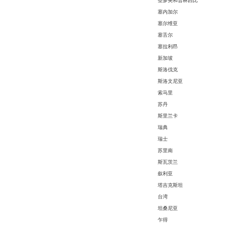
圣多美和普林西比
塞内加尔
塞尔维亚
塞舌尔
塞拉利昂
新加坡
斯洛伐克
斯洛文尼亚
索马里
苏丹
斯里兰卡
瑞典
瑞士
苏里南
斯瓦茨兰
叙利亚
塔吉克斯坦
台湾
坦桑尼亚
乍得