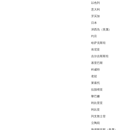
以色列
意大利
牙买加
日本
泽西岛（英属）
约旦
哈萨克斯坦
肯尼亚
吉尔吉斯斯坦
基里巴斯
科威特
老挝
莱索托
拉脱维亚
黎巴嫩
利比里亚
利比亚
列支敦士登
立陶宛
路易斯安那（美属）