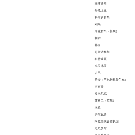
塞浦路斯
哥伦比亚
科摩罗群岛
刚果
库克群岛（新属）
朝鲜
韩国
哥斯达黎加
科特迪瓦
克罗地亚
古巴
丹麦（不包括格陵兰岛）
吉布提
多米尼克
苏格兰（英属）
埃及
萨尔瓦多
阿拉伯联合酋长国
厄瓜多尔