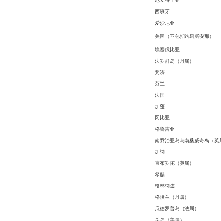
厄立特里亚
西班牙
爱沙尼亚
美国（不包括路易斯安那）
埃塞俄比亚
法罗群岛（丹属）
斐济
芬兰
法国
加蓬
冈比亚
格鲁吉亚
南乔治亚岛与南桑威奇岛（英
加纳
直布罗陀（英属）
希腊
格林纳达
格陵兰（丹属）
瓜德罗普岛（法属）
关岛（美属）