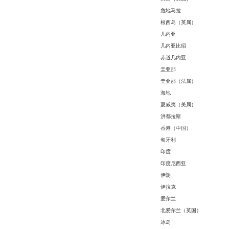
危地马拉
根西岛（英属）
几内亚
几内亚比绍
赤道几内亚
圭亚那
圭亚那（法属）
海地
夏威夷（美属）
洪都拉斯
香港（中国）
匈牙利
印度
印度尼西亚
伊朗
伊拉克
爱尔兰
北爱尔兰（英国）
冰岛