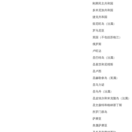
刚果民主共和国
多米尼加共和国
捷克共和国
留尼旺岛（法属）
罗马尼亚
英国（不包括苏格兰）
俄罗斯
卢旺达
圣巴特岛（法属）
圣基茨和尼维斯
圣卢西
圣赫勒拿岛（英属）
圣马力诺
圣马丹（法属）
圣皮埃尔和米克隆岛（法属）
圣文森特和格林那丁斯
所罗门群岛
萨摩亚
美属萨摩亚