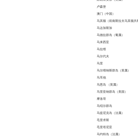
卢森堡
澳门（中国）
马其顿（前南斯拉夫马其顿共
马达加斯加
马德拉群岛（葡属）
马来西亚
马拉维
马尔代夫
马里
马尔维纳斯群岛（英属）
马耳他
马恩岛 （英属）
马里亚纳群岛（美国）
摩洛哥
马绍尔群岛
马提尼克岛（法属）
毛里求斯
毛里塔尼亚
马约特岛（法属）