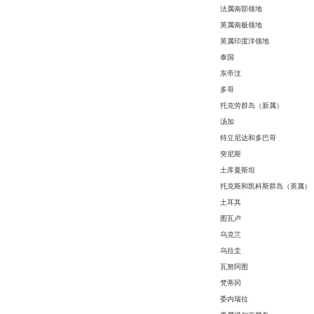
法属南部领地
英属南极领地
英属印度洋领地
泰国
东帝汶
多哥
托克劳群岛（新属）
汤加
特立尼达和多巴哥
突尼斯
土库曼斯坦
托克斯和凯科斯群岛（英属）
土耳其
图瓦卢
乌克兰
乌拉圭
瓦努阿图
梵蒂冈
委内瑞拉