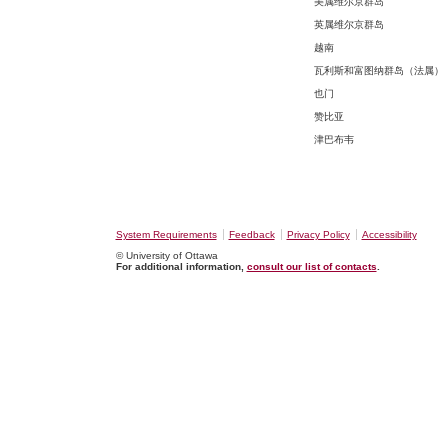
美属维尔京群岛
英属维尔京群岛
越南
瓦利斯和富图纳群岛（法属）
也门
赞比亚
津巴布韦
System Requirements
Feedback
Privacy Policy
Accessibility
© University of Ottawa
For additional information,
consult our list of contacts
.