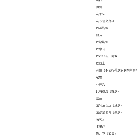
阿曼
乌干达
乌兹别克斯坦
巴基斯坦
帕劳
巴勒斯坦
巴拿马
巴布亚新几内亚
巴拉圭
荷兰（不包括荷属安的列斯和
秘鲁
菲律宾
比特凯恩（英属）
波兰
波利尼西亚（法属）
波多黎各岛（美属）
葡萄牙
卡塔尔
魁北克（加属）