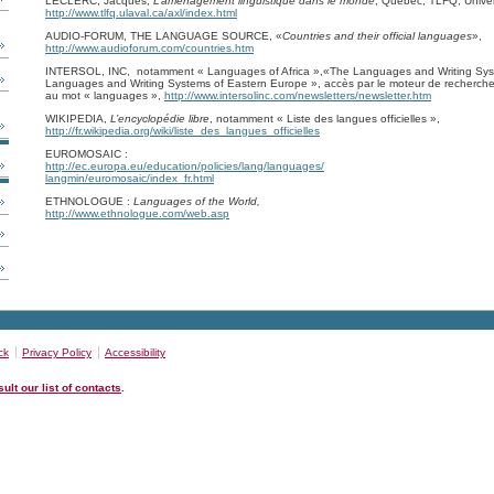
LECLERC, Jacques,
L’aménagement linguistique dans le monde
, Québec, TLFQ, Univer
http://www.tlfq.ulaval.ca/axl/index.html
AUDIO-FORUM, THE LANGUAGE SOURCE, «
Countries and their official languages
»,
http://www.audioforum.com/countries.htm
INTERSOL, INC, notamment « Languages of Africa »,«The Languages and Writing Syst
Languages and Writing Systems of Eastern Europe », accès par le moteur de recherche
au mot « languages »,
http://www.intersolinc.com/newsletters/newsletter.htm
WIKIPEDIA,
L’encyclopédie libre
, notamment « Liste des langues officielles »,
http://fr.wikipedia.org/wiki/liste_des_langues_officielles
EUROMOSAIC :
http://ec.europa.eu/education/policies/lang/languages/
langmin/euromosaic/index_fr.html
ETHNOLOGUE :
Languages of the World,
http://www.ethnologue.com/web.asp
ck
Privacy Policy
Accessibility
ult our list of contacts
.