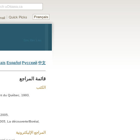
rch uOttawa.ca
Quick Picks
ail
Français
Small
Medium
Large
ais
Español
Русский
中文
قائمة المراجع
الکتب
nt du Québec, 1993.
 2005.
2005
, La découverte/Boréal,
المراجع الإلیکترونیة