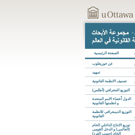
الصفحة الرئیسیة
عن جوریغلوب
تمهید
تصنیف الانظمة القانونیة
التوزیع الجغرافي
(أطلس)
الدول اًعضاء الامم المتحدة
و انظمتها القانونیة
التوزیع الدیمغرافی للانظمة
القانونیة
توزیع الانتاج الداخلي الخام
(العالمی) و الدخل القومی
الخام (حسب الفرد)