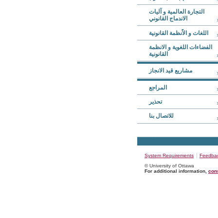
التجارة العالمیة و آلیات
الاندماج القانوني
اللغات و الاًنظمة القانونیة
الفضاءات اللغویة و الانظمة
القانونیة
مشاريع قيد الانجاز
المراجع
تحذير
للاتصال بنا
System Requirements
Feedba
© University of Ottawa
For additional information,
cons