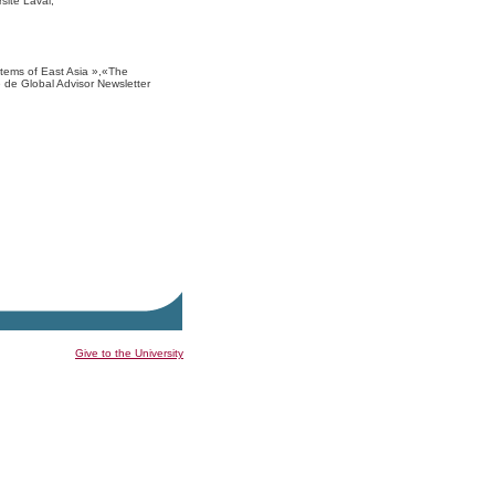
sité Laval,
ems of East Asia »,«The
 de Global Advisor Newsletter
Give to the University