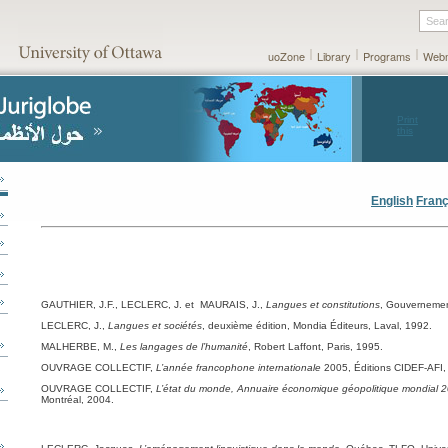
Sea
uoZone
Library
Programs
Webm
Print
this
page
English
Franç
GAUTHIER, J.F., LECLERC, J. et MAURAIS, J.,
Langues et constitutions
, Gouverneme
LECLERC, J.,
Langues et sociétés
, deuxième édition, Mondia Éditeurs, Laval, 1992.
MALHERBE, M.,
Les langages de l’humanité
, Robert Laffont, Paris, 1995.
OUVRAGE COLLECTIF,
L’année francophone internationale
2005, Éditions CIDEF-AFI,
OUVRAGE COLLECTIF,
L’état du monde, Annuaire économique géopolitique mondial 
Montréal, 2004.