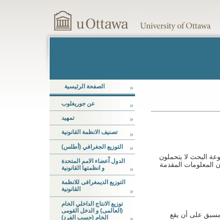
الصفحة الرئیسیة
عن جوریغلوب
تمهید
تصنیف الانظمة القانونیة
التوزیع الجغرافي
(أطلس)
وعة البحث لا یتحملون
الدول اًعضاء الامم المتحدة
أن المعلومات المقدمة
و انظمتها القانونیة
التوزیع الدیمغرافی للانظمة
القانونیة
توزیع الانتاج الداخلي الخام
(العالمی) و الدخل القومی
 مسبق علی أن یقع
الخام (حسب الفرد)